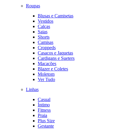
Roupas
Blusas e Camisetas
Vestidos
Calças
Saias
Shorts
Camisas
Croppeds
Casacos e Jaquetas
Cardigans e Sueters
Macacões
Blazer e Coletes
Moletom
Ver Tudo
Linhas
Casual
Íntimo
Fitness
Praia
Plus Size
Gestante