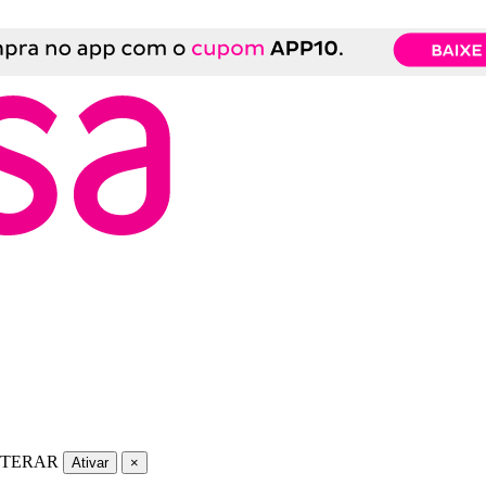
LTERAR
Ativar
×