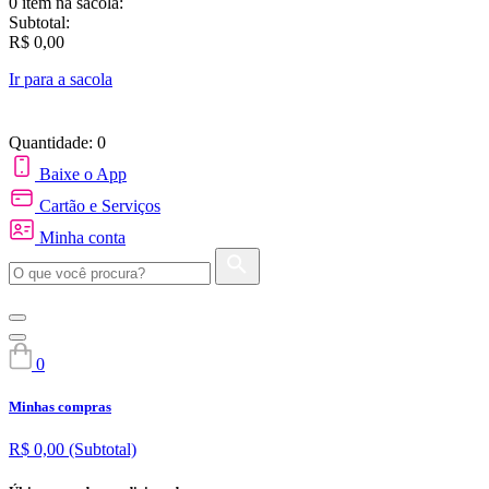
0 item
na sacola:
Subtotal:
R$ 0,00
Ir para a sacola
Quantidade: 0
Baixe o App
Cartão e Serviços
Minha conta
0
Minhas compras
R$ 0,00
(Subtotal)