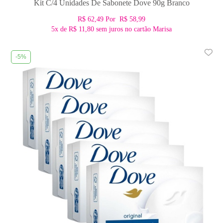
Kit C/4 Unidades De Sabonete Dove 90g Branco
R$ 62,49
Por
R$ 58,99
5x
de
R$ 11,80
sem juros no cartão Marisa
-5%