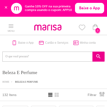
Ganhe 10% OFF na sua primeira 
Baixe o App
compra usando o cupom: APP10
Skip
Skip
to
to
content
navigation
0
MENU
Baixe o App
Cartão e Serviços
Minha conta
Beleza E Perfume
HOME
BELEZA E PERFUME
132 Itens
Filtrar