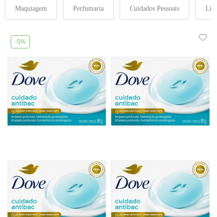
Maquiagem
Perfumaria
Cuidados Pessoais
Lin
-5%