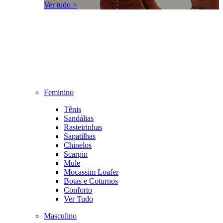
Ver tudo >
Feminino
Tênis
Sandálias
Rasteirinhas
Sapatilhas
Chinelos
Scarpin
Mule
Mocassim Loafer
Botas e Coturnos
Conforto
Ver Tudo
Masculino