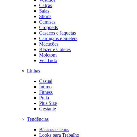
Calças
Saias
Shorts
Camisas
Croppeds
Casacos e Jaquetas
Cardigans e Sueters
Macacões
Blazer e Coletes
Moletom
Ver Tudo
Linhas
Casual
Íntimo
Fitness
Praia
Plus Size
Gestante
Tendências
Básicos e Jeans
Looks para Trabalho