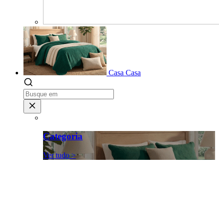
Casa
Casa
Categoria
Ver tudo >