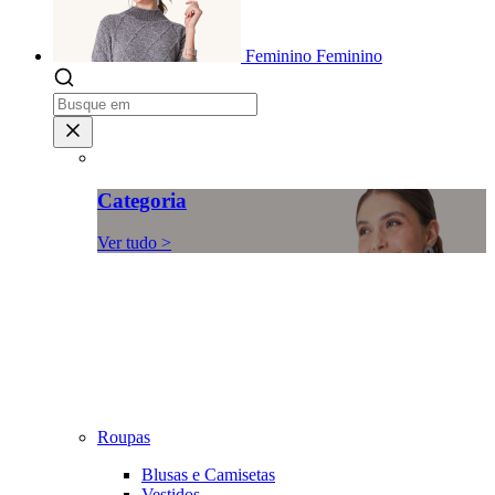
Feminino
Feminino
Categoria
Ver tudo >
Roupas
Blusas e Camisetas
Vestidos