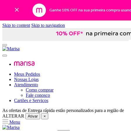
Ganhe 10% OFF na sua primeira compra usan
Skip to content
Skip to navigation
Meus Pedidos
Nossas Lojas
Atendimento
Como comprar
Fale conosco
Cartões e Serviços
As ofertas de
Entrega rápida
estão personalizados para a região de
ALTERAR
Ativar
×
Menu