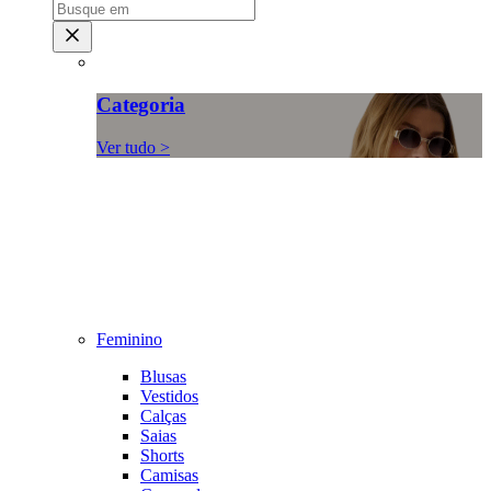
Categoria
Ver tudo >
Feminino
Blusas
Vestidos
Calças
Saias
Shorts
Camisas