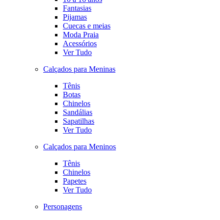
Fantasias
Pijamas
Cuecas e meias
Moda Praia
Acessórios
Ver Tudo
Calçados para Meninas
Tênis
Botas
Chinelos
Sandálias
Sapatilhas
Ver Tudo
Calçados para Meninos
Tênis
Chinelos
Papetes
Ver Tudo
Personagens