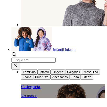
Infantil
Infantil
Feminino
Infantil
Lingerie
Calçados
Masculino
Jeans
Plus Size
Acessórios
Casa
Oferta
Categoria
Ver tudo >