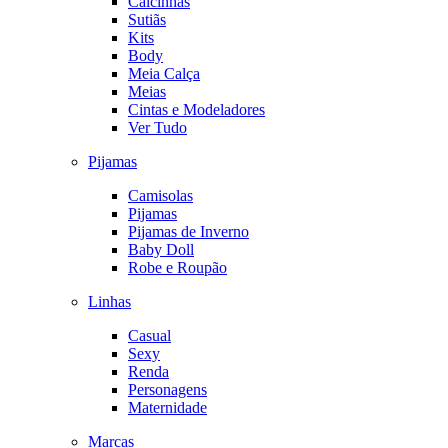
Calcinhas
Sutiãs
Kits
Body
Meia Calça
Meias
Cintas e Modeladores
Ver Tudo
Pijamas
Camisolas
Pijamas
Pijamas de Inverno
Baby Doll
Robe e Roupão
Linhas
Casual
Sexy
Renda
Personagens
Maternidade
Marcas