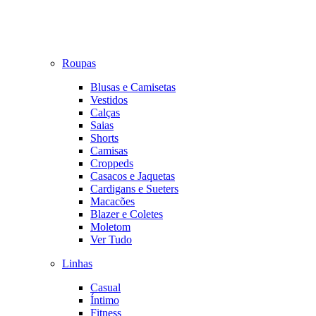
Roupas
Blusas e Camisetas
Vestidos
Calças
Saias
Shorts
Camisas
Croppeds
Casacos e Jaquetas
Cardigans e Sueters
Macacões
Blazer e Coletes
Moletom
Ver Tudo
Linhas
Casual
Íntimo
Fitness