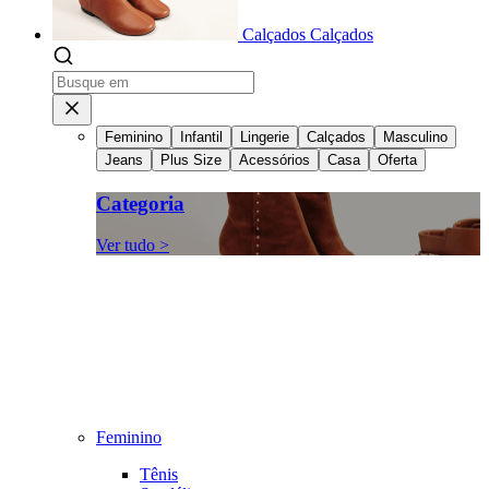
Calçados
Calçados
Feminino
Infantil
Lingerie
Calçados
Masculino
Jeans
Plus Size
Acessórios
Casa
Oferta
Categoria
Ver tudo >
Feminino
Tênis