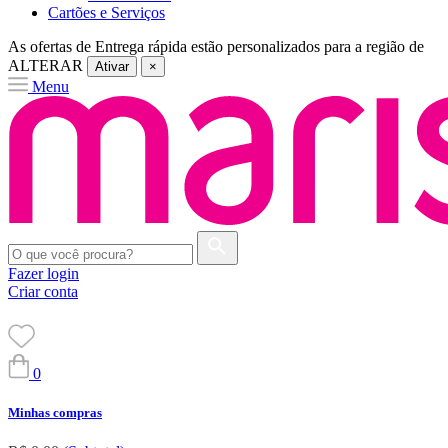
Cartões e Serviços
As ofertas de
Entrega rápida
estão personalizados para a região de
ALTERAR
Ativar
×
Menu
Fazer login
Criar conta
0
Minhas compras