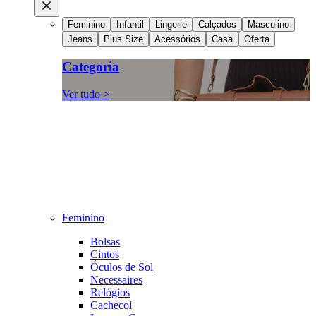
Feminino
Infantil
Lingerie
Calçados
Masculino
Jeans
Plus Size
Acessórios
Casa
Oferta
Categoria
Ver tudo >
Feminino
Bolsas
Cintos
Óculos de Sol
Necessaires
Relógios
Cachecol