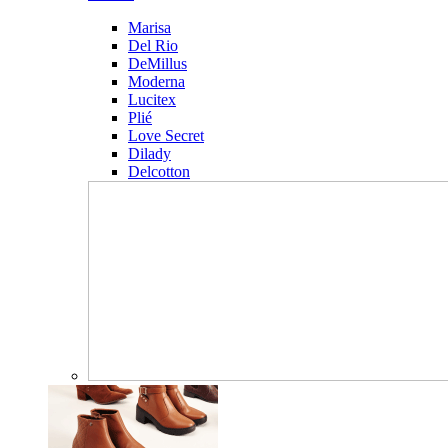
Marisa
Del Rio
DeMillus
Moderna
Lucitex
Plié
Love Secret
Dilady
Delcotton