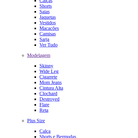
Calças
Shorts
Saias
Jaquetas
Vestidos
Macacões
Camisas
Sarja
Ver Tudo
Modelagem
Skinny
Wide Leg
Cigarrete
Mom Jeans
Cintura Alta
Clochard
Destroyed
Flare
Reta
Plus Size
Calça
Shorts e Bermudas