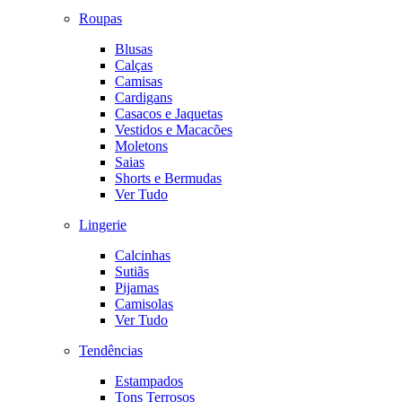
Roupas
Blusas
Calças
Camisas
Cardigans
Casacos e Jaquetas
Vestidos e Macacões
Moletons
Saias
Shorts e Bermudas
Ver Tudo
Lingerie
Calcinhas
Sutiãs
Pijamas
Camisolas
Ver Tudo
Tendências
Estampados
Tons Terrosos