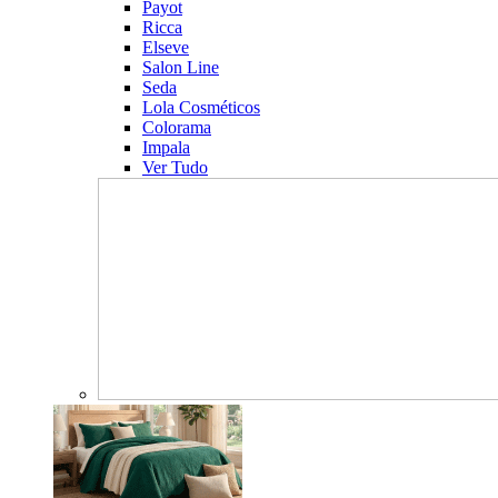
Payot
Ricca
Elseve
Salon Line
Seda
Lola Cosméticos
Colorama
Impala
Ver Tudo